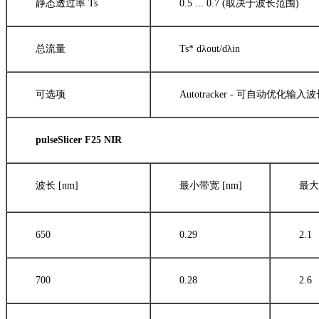
静态透过率 Ts
0.5 ... 0.7 (取决于波长范围)
总流量
Ts* dλout/dλin
可选项
Autotracker - 可自动优化输
pulseSlicer F25 NIR
波长 [nm]
最小带宽 [nm]
最大
650
0.29
2.1
700
0.28
2.6