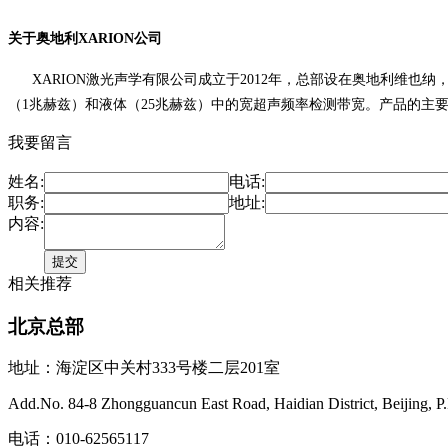
关于
奥地利XARION公司
XARION
激光声学有限公司成立于
2012
年，
总部设在奥地利维也纳
（
1
兆赫兹
）
和液体
（
25
兆赫兹
）
中的宽超声频率检测带宽。产品的主
我要留言
姓名:
电话:
职务:
地址:
内容:
相关推荐
北京总部
地址：海淀区中关村333号楼二层201室
Add.No. 84-8 Zhongguancun East Road, Haidian District, Beijing, P
电话：010-62565117