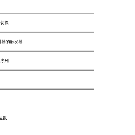
通
可切换
射器的触发器
冲序列
位数