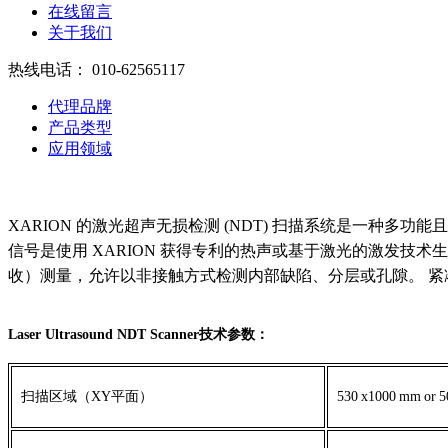
在线留言
关于我们
热线电话：
010-62565117
代理品牌
产品类型
应用领域
XARION 的激光超声无损检测 (NDT) 扫描系统是一种
信号是使用 XARION 获得专利的热声或基于激光的激发技术
收）测量，允许以非接触方式检测内部缺陷、分层或孔隙。 紧
Laser Ultrasound NDT Scanner
技术参数：
扫描区域（
XY
平面）
530
x1000
mm
or
5