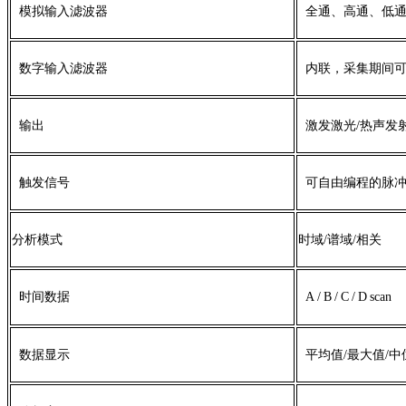
模拟输入滤波器
全通、高通、低
数字输入滤波器
内联，采集期间
输出
激发激光
/
热声发
触发信号
可自由编程的脉
分析模式
时域/谱域/相关
时间数据
A
/
B
/
C
/
D
scan
数据显示
平均值
/
最大值
/
中