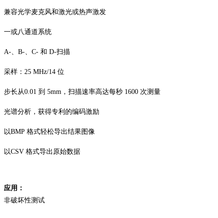
兼容光学麦克风和激光或热声激发
一或八通道系统
A-
、
B-
、
C-
和
D-
扫描
采样：
25 MHz/14
位
步长从
0.01
到
5mm
，扫描速率高达每秒
1600
次测量
光谱分析，获得专利的编码激励
以
BMP
格式轻松导出结果图像
以
CSV
格式导出原始数据
应用
：
非破坏性测试