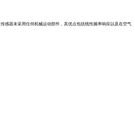
该传感器未采用任何机械运动部件
，
其优点包括线性频率响应
以及
在空气