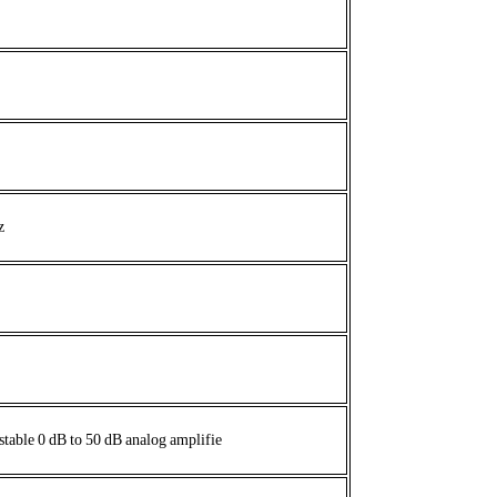
z
stable
0
dB
to
50
dB
analog
amplifie