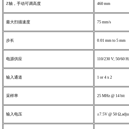
Z
轴，手动可调高度
460
mm
最大扫描速度
75
mm/s
步长
0.01
mm
to
5
mm
电源供应
110/230
V;
50/60
H
输入通道
1
or
4
x
2
采样率
25
MHz
@
14
bit
输入电压
±7.5V
@
50
Ω,
adju