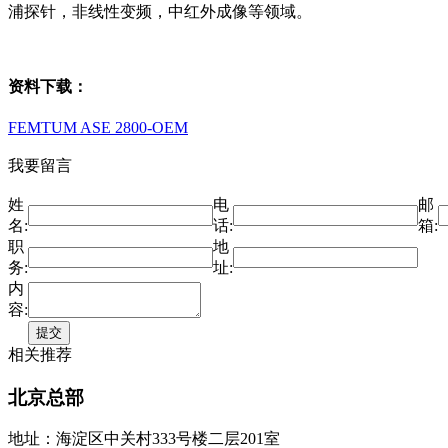
浦探针，非线性变频，中红外成像等领域。
资料下载：
FEMTUM ASE 2800-OEM
我要留言
姓
电
邮
名:
话:
箱:
职
地
务:
址:
内
容:
相关推荐
北京总部
地址：海淀区中关村333号楼二层201室