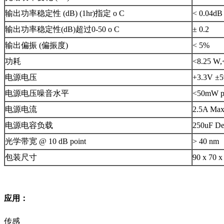
输出功率稳定性 (dB) (1hr)指定 o C
< 0.04dB
输出功率稳定性(dB)超过0-50 o C
± 0.2
输出偏振 (偏振度)
< 5%
功耗
<8.25 W,
电源电压
+3.3V ±
电源电压噪音水平
<50mW p
电源电流
2.5A Max;
电源电容负载
250uF Dec
光学带宽 @ 10 dB point
> 40 nm
包装尺寸
90 x 70 
应用：
传感