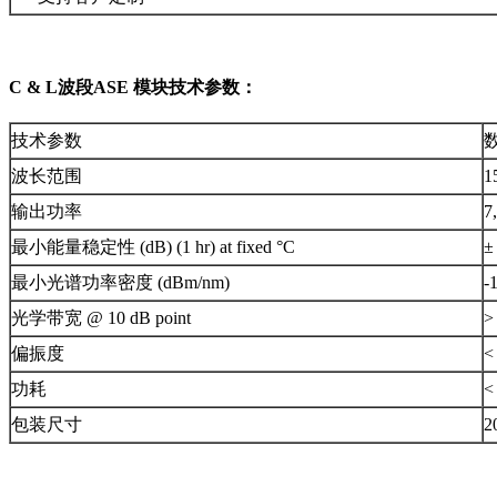
C & L波段ASE 模块技术参数：
技术参数
波长范围
1
输出功率
7
最小能量稳定性 (dB) (1 hr) at fixed °C
±
最小光谱功率密度 (dBm/nm)
-
光学带宽 @ 10 dB point
>
偏振度
<
功耗
<
包装尺寸
2