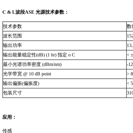
C & L波段ASE 光源技术参数：
技术参数
数
波长范围
15
输出功率
13
输出能量稳定性(dB) (1 hr) 指定 o C
< ±
最小光谱功率密度 (dBm/nm)
-12
光学带宽 @ 10 dB point
> 
输出偏振(偏振度)
< 
包装尺寸
31
应用：
传感