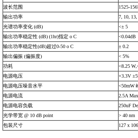
波长范围
1525-156
输出功率
7, 10, 13
光谱功率变化 (dB)
<± 5
输出功率稳定性 (dB) (1hr)指定 o C
<0.04dB
输出功率稳定性(dB)超过0-50 o C
± 0.2
输出偏振 (偏振度)
< 5%
功耗
<8.25 W,
电源电压
+3.3V ±
电源电压噪音水平
<50mW 
电源电流
2.5A Max;
电源电容负载
250uF Dec
光学带宽 @ 10 dB point
> 40 nm
包装尺寸
127 x 10