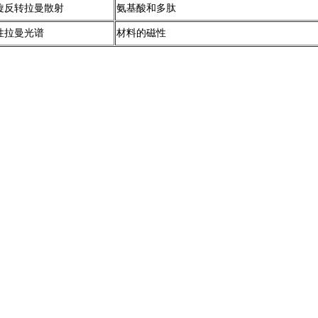
旋反转拉曼散射
氨基酸和多肽
性拉曼光谱
材料的磁性