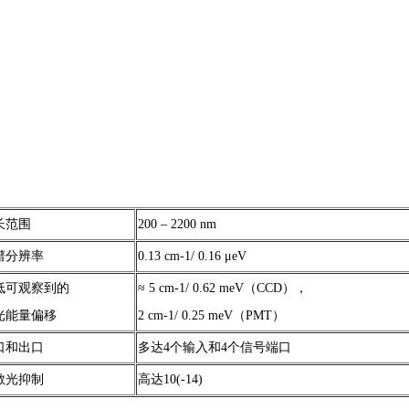
长范围
200 – 2200 nm
谱分辨率
0.13 cm-1/ 0.16 μeV
低可观察到的
≈ 5 cm-1/ 0.62 meV（CCD），
光能量偏移
2 cm-1/ 0.25 meV（PMT）
口和出口
多达4个输入和4个信号端口
散光抑制
高达10(-14)