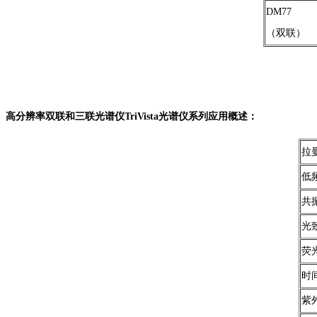
DM77
（双联）
高分辨率双联和三联光谱仪TriVista光谱仪系列应用概述：
拉
低
共
光
荧
时
紫