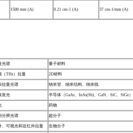
1500 mm (A)
0.21 cm-1 (A)
37 cm-1/mm (A)
曼光谱
量子材料
频（THz）拉曼
2D材料
振拉曼光谱
纳米管、纳米结构、纳米线
致发光
半导体（GaAs、InAs(Sb)、GaN、SiC、SiGe）
光
药物
间分辨光谱
超分子
外、可视光和近红外拉曼
生物分子