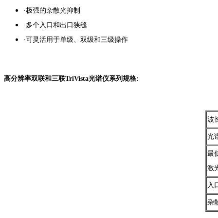
·极强的杂散光抑制
·多个入口和出口狭缝
·可灵活用于单级、双级和三级操作
高分辨率双联和三联TriVista光谱仪系列规格:
波
光
最
激
入
杂